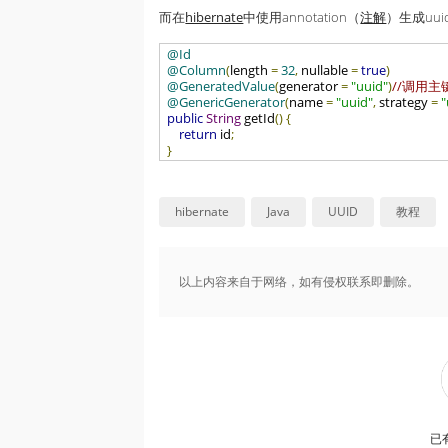
而在
hibernate
中使用annotation（
注解
）生成uu
@Id
@Column
(
length 
=
32
,
 nullable 
=
true
)
@GeneratedValue
(
generator 
=
"uuid"
)
//调用主键生成
@GenericGenerator
(
name 
=
"uuid"
,
 strategy 
=
"
public
String
 getId
()
{
return
 id
;
}
hibernate
Java
UUID
教程
以上内容来自于网络，如有侵权联系即删除。
已