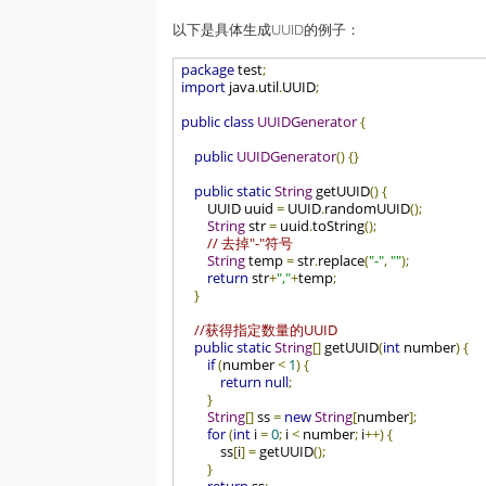
以下是具体生成UUID的例子：
package
 test
;
import
 java
.
util
.
UUID
;
public
class
UUIDGenerator
{
public
UUIDGenerator
()
{}
public
static
String
 getUUID
()
{
        UUID uuid 
=
 UUID
.
randomUUID
();
String
 str 
=
 uuid
.
toString
();
// 去掉"-"符号
String
 temp 
=
 str
.
replace
(
"-"
,
""
);
return
 str
+
","
+
temp
;
}
//获得指定数量的UUID  
public
static
String
[]
 getUUID
(
int
 number
)
{
if
(
number 
<
1
)
{
return
null
;
}
String
[]
 ss 
=
new
String
[
number
];
for
(
int
 i 
=
0
;
 i 
<
 number
;
 i
++)
{
            ss
[
i
]
=
 getUUID
();
}