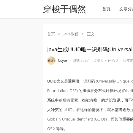
穿梭于偶然
首页
文章分
首页
>
Java教程
>
正文
Java生成UUID唯一识别码(Universally U
·
·
·
·
Csyor
浏览 2087
点赞 0
评论 0
12年前 
UUID
含义是通用唯一识别码 (Universally Uniqu
Foundation, OSF) 的组织在分布式计算环境 (Distr
系统中的所有元素，都能有唯一的辨识资讯，而不
人冲突的 UUID。在这样的情况下，就不需考虑数据库
Globally Unique Identifiers (GUIDs)
OS X 等等。