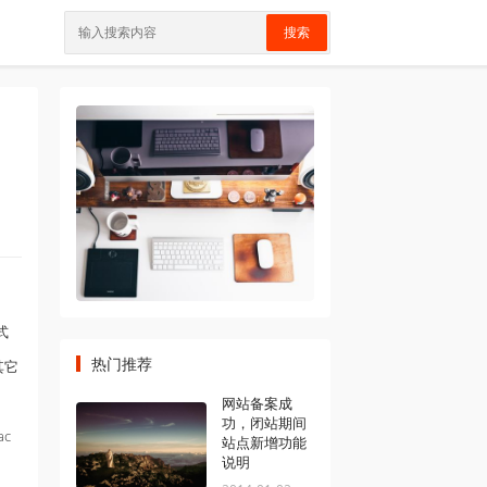
搜索
布式
热门推荐
其它
网站备案成
功，闭站期间
ac
站点新增功能
说明