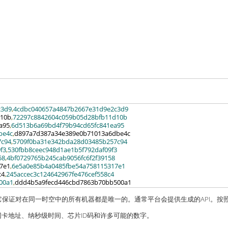
c3d9
,
4cdbc040657a4847b2667e31d9e2c3d9
d10b
,
72297c8842604c059b05d28bfb11d10b
a95
,
6d513b6a69bd4f79b94cd65fc841ea95
be4c
,
d897a7d387a34e389e0b71013a6dbe4c  

7c94
,
5709f0ba31e342bda28d03485b257c94
f3
,
530fbb8ceec948d1ae1b5f792daf09f3
58
,
4bf0729765b245cab9056fc6f2f39158
7e1
,
6e5a0e85b4a0485fbe54a758115317e1
c4
,
245accec3c124642967fe476cef558c4
00a1
,
ddd4b5a9fecd446cbd7863b70bb500a1 
，它保证对在同一时空中的所有机器都是唯一的。通常平台会提供生成的API。按
太网卡地址、纳秒级时间、芯片ID码和许多可能的数字。