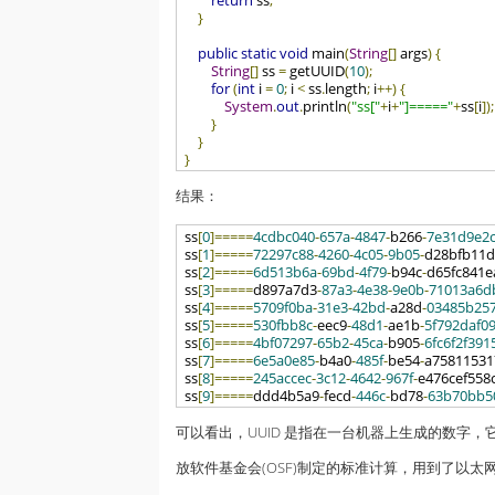
return
 ss
;
}
public
static
void
 main
(
String
[]
 args
)
{
String
[]
 ss 
=
 getUUID
(
10
);
for
(
int
 i 
=
0
;
 i 
<
 ss
.
length
;
 i
++)
{
System
.
out
.
println
(
"ss["
+
i
+
"]====="
+
ss
[
i
]);
}
}
}
结果：
ss
[
0
]=====
4cdbc040
-
657a
-
4847
-
b266
-
7e31d9e2
ss
[
1
]=====
72297c88
-
4260
-
4c05
-
9b05
-
d28bfb11
ss
[
2
]=====
6d513b6a
-
69bd
-
4f79
-
b94c
-
d65fc841e
ss
[
3
]=====
d897a7d3
-
87a3
-
4e38
-
9e0b
-
71013a6d
ss
[
4
]=====
5709f0ba
-
31e3
-
42bd
-
a28d
-
03485b25
ss
[
5
]=====
530fbb8c
-
eec9
-
48d1
-
ae1b
-
5f792daf09
ss
[
6
]=====
4bf07297
-
65b2
-
45ca
-
b905
-
6fc6f2f391
ss
[
7
]=====
6e5a0e85
-
b4a0
-
485f
-
be54
-
a75811531
ss
[
8
]=====
245accec
-
3c12
-
4642
-
967f
-
e476cef558
ss
[
9
]=====
ddd4b5a9
-
fecd
-
446c
-
bd78
-
63b70bb5
可以看出，UUID 是指在一台机器上生成的数字
放软件基金会(OSF)制定的标准计算，用到了以