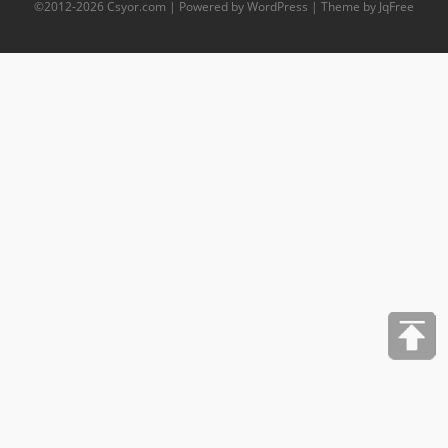
©2012-
2026
Csyor.com
| Powered by WordPress | Theme by JqFree