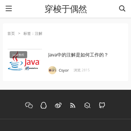
穿梭于偶然
首页
>
标签：注解
Java中的注解是如何工作的？
Java教程
·
·
·
Csyor
浏览 2815