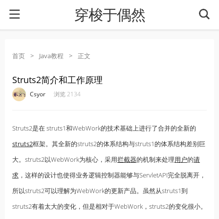
穿梭于偶然
首页
>
Java教程
>
正文
Struts2简介和工作原理
·
·
·
·
Csyor
浏览 2134
Struts2是在 struts1和WebWork的技术基础上进行了合并的全新的
struts2
框架。其全新的struts2的体系结构与struts1的体系结构差别巨
大。struts2以WebWork为核心，采用
拦截器
的机制来处理
用户
的
请
求
，这样的设计也使得业务逻辑控制器能够与ServletAPI完全脱离开，
所以struts2可以理解为WebWork的更新产品。虽然从struts1到
struts2有着太大的变化，但是相对于WebWork，struts2的变化很小。