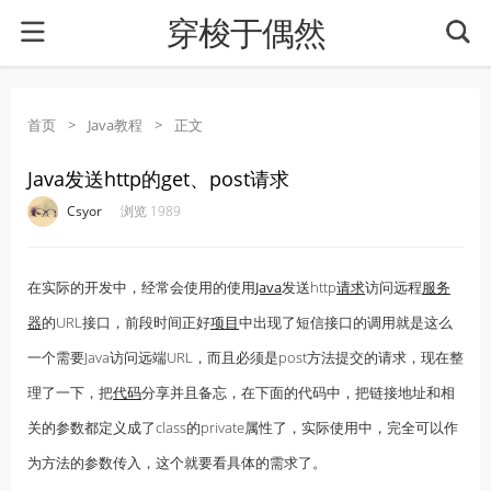
穿梭于偶然
首页
>
Java教程
>
正文
Java发送http的get、post请求
·
·
·
·
Csyor
浏览 1989
在实际的开发中，经常会使用的使用
Java
发送http
请求
访问远程
服务
器
的URL接口，前段时间正好
项目
中出现了短信接口的调用就是这么
一个需要Java访问远端URL，而且必须是post方法提交的请求，现在整
理了一下，把
代码
分享并且备忘，在下面的代码中，把链接地址和相
关的参数都定义成了class的private属性了，实际使用中，完全可以作
为方法的参数传入，这个就要看具体的需求了。