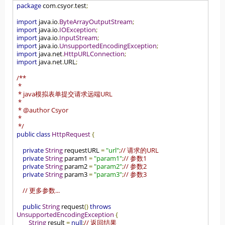
package
 com
.
csyor
.
test
;
import
 java
.
io
.
ByteArrayOutputStream
;
import
 java
.
io
.
IOException
;
import
 java
.
io
.
InputStream
;
import
 java
.
io
.
UnsupportedEncodingException
;
import
 java
.
net
.
HttpURLConnection
;
import
 java
.
net
.
URL
;
/**

 * 

 * java模拟表单提交请求远端URL

 * 

 * @author Csyor

 * 

 */
public
class
HttpRequest
{
private
String
 requestURL 
=
"url"
;
// 请求的URL
private
String
 param1 
=
"param1"
;
// 参数1
private
String
 param2 
=
"param2"
;
// 参数2
private
String
 param3 
=
"param3"
;
// 参数3
// 更多参数...
public
String
 request
()
throws
UnsupportedEncodingException
{
String
 result 
=
null
;
// 返回结果