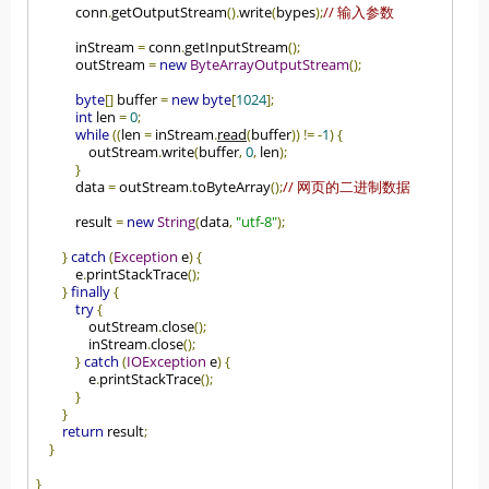
            conn
.
getOutputStream
().
write
(
bypes
);
// 输入参数
            inStream 
=
 conn
.
getInputStream
();
            outStream 
=
new
ByteArrayOutputStream
();
byte
[]
 buffer 
=
new
byte
[
1024
];
int
 len 
=
0
;
while
((
len 
=
 inStream
.
read
(
buffer
))
!=
-
1
)
{
                outStream
.
write
(
buffer
,
0
,
 len
);
}
            data 
=
 outStream
.
toByteArray
();
// 网页的二进制数据
            result 
=
new
String
(
data
,
"utf-8"
);
}
catch
(
Exception
 e
)
{
            e
.
printStackTrace
();
}
finally
{
try
{
                outStream
.
close
();
                inStream
.
close
();
}
catch
(
IOException
 e
)
{
                e
.
printStackTrace
();
}
}
return
 result
;
}
}