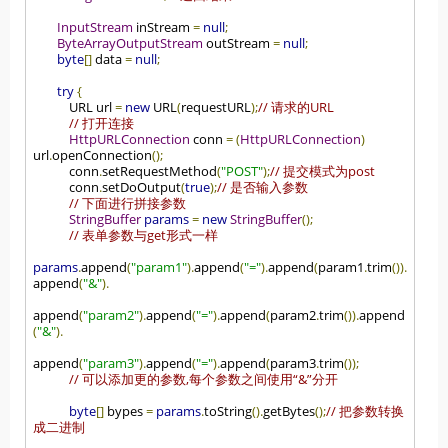
InputStream
 inStream 
=
null
;
ByteArrayOutputStream
 outStream 
=
null
;
byte
[]
 data 
=
null
;
try
{
            URL url 
=
new
 URL
(
requestURL
);
// 请求的URL
// 打开连接
HttpURLConnection
 conn 
=
(
HttpURLConnection
)
url
.
openConnection
();
            conn
.
setRequestMethod
(
"POST"
);
// 提交模式为post
            conn
.
setDoOutput
(
true
);
// 是否输入参数
// 下面进行拼接参数
StringBuffer
params
=
new
StringBuffer
();
// 表单参数与get形式一样
params
.
append
(
"param1"
).
append
(
"="
).
append
(
param1
.
trim
()).
append
(
"&"
).
append
(
"param2"
).
append
(
"="
).
append
(
param2
.
trim
()).
append
(
"&"
).
append
(
"param3"
).
append
(
"="
).
append
(
param3
.
trim
());
// 可以添加更的参数,每个参数之间使用“&”分开
byte
[]
 bypes 
=
params
.
toString
().
getBytes
();
// 把参数转换
成二进制