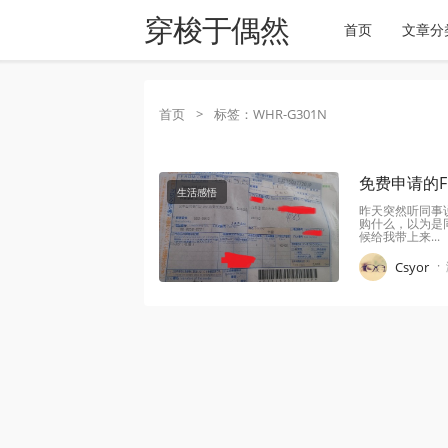
穿梭于偶然
首页
文章分
首页
>
标签：WHR-G301N
免费申请的FC
生活感悟
昨天突然听同事
购什么，以为是
候给我带上来...
·
Csyor