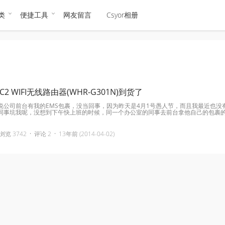
类
便捷工具
网友留言
Csyor相册
2 WIFI无线路由器(WHR-G301N)到货了
说公司前台有我的EMS包裹，没当回事，因为昨天是4月1号愚人节，而且我最近也没
同事坑我呢，没想到下午快上班的时候，同一个办公室的同事去前台拿他自己的包裹
·
·
浏览 3742
评论 2
13年前 (2014-04-02)