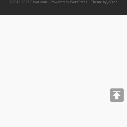
©2012-
2026
Csyor.com
| Powered by WordPress | Theme by JqFree