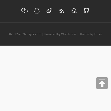
©2012-
2026
Csyor.com
| Powered by WordPress | Theme by JqFree