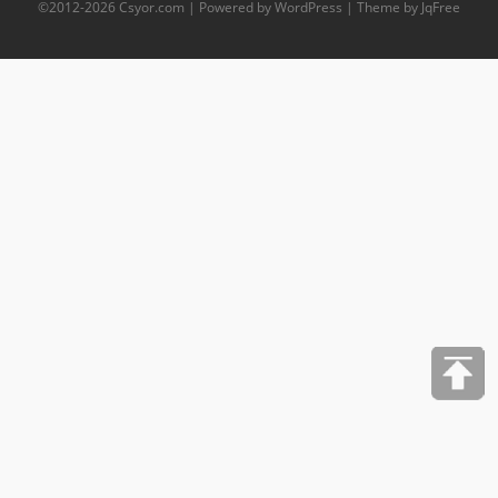
©2012-
2026
Csyor.com
| Powered by WordPress | Theme by JqFree