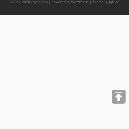
©2012-
2026
Csyor.com
| Powered by WordPress | Theme by JqFree