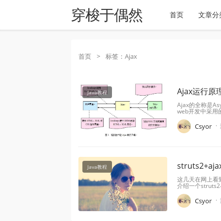
穿梭于偶然
首页
文章分
首页
>
标签：Ajax
Ajax运行
Java教程
Ajax的全称是Asy
web开发中采用的
·
Csyor
struts2+
Java教程
这几天在网上看到好
介绍一个struts
·
Csyor