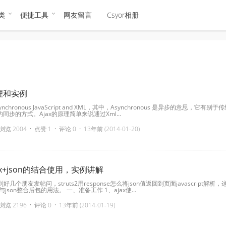
类
便捷工具
网友留言
Csyor相册
原理和实例
nchronous JavaScript and XML，其中，Asynchronous 是异步的意思，它有别于
同步的方式。Ajax的原理简单来说通过Xml...
·
·
·
浏览 2004
点赞 1
评论 0
13年前 (2014-01-20)
ajax+json的结合使用，实例讲解
几个朋友发帖问，struts2用response怎么将json值返回到页面javascript解析，
2与json整合后包的用法。 一、准备工作 1、ajax使...
·
·
浏览 2196
评论 0
13年前 (2014-01-19)